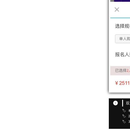
1
🏷️
🏷️
🏷️