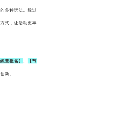
面的多种玩法。经过
与方式，让活动更丰
训练营报名】
、
【节
续创新。